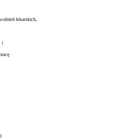
wolnień lekarskich,
 :
pracę
j